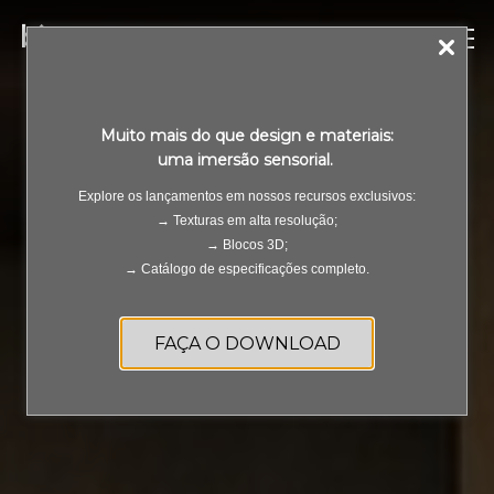
Muito mais do que design e materiais:
uma imersão sensorial.
Explore os lançamentos em nossos recursos exclusivos:
→ Texturas em alta resolução;
→ Blocos 3D;
→ Catálogo de especificações completo.
FAÇA O DOWNLOAD