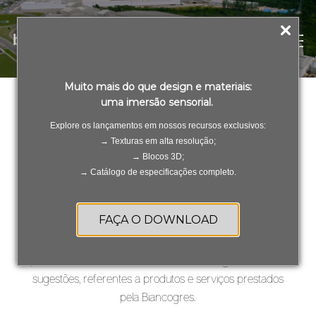
PT
ES
Muito mais do que design e materiais:
uma imersão sensorial.
Fale Conosco
Antes de enviar a mensagem, confira se já tem a resposta
Explore os lançamentos em nossos recursos exclusivos:
que busca:
→ Texturas em alta resolução;
→ Blocos 3D;
PERGUNTAS FREQUENTES
→ Catálogo de especificações completo.
Canal de Serviço de Atendimento ao Consumidor,
FAÇA O DOWNLOAD
especialista em revestimentos: porcelanatos, cerâmicas e
vinílico.
podem ser retiradas dúvidas técnicas, elogios, críticas e
sugestões, referentes a produtos e serviços prestados
pela Biancogres.