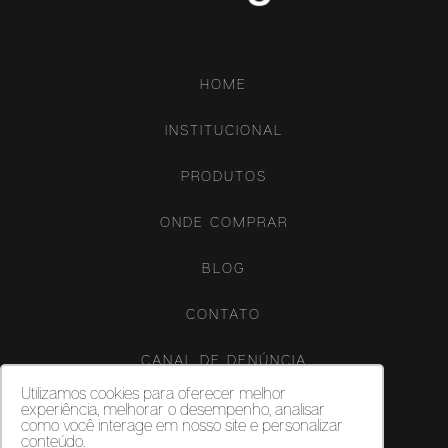
HOME
INSTITUCIONAL
PRODUTOS
ONDE COMPRAR
BLOG
CONTATO
CANAL DE DENÚNCIA
Utilizamos cookies para oferecer melhor
experiência, melhorar o desempenho, analisar
como você interage em nosso site e personalizar
conteúdo.