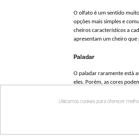
O olfato é um sentido muito
opções mais simples e comu
cheiros característicos a ca
apresentam um cheiro que p
Paladar
O paladar raramente está a
eles. Porém, as cores pode
intensificam o paladar, enq
ou paredes pode afetar dire
Utilizamos cookies para oferecer melho
de decoração, além de pode
bombons e balas, além de 
Visão