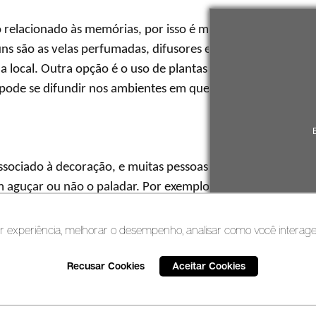
 relacionado às memórias, por isso é muito explorado na d
ns são as velas perfumadas, difusores e aromatizadores d
da local. Outra opção é o uso de plantas e flores, afinal, ex
ode se difundir nos ambientes em que estão presentes.
ssociado à decoração, e muitas pessoas nunca pensaram que
m aguçar ou não o paladar. Por exemplo, cores quentes com
uanto os tons frios, como azul, já o reduzem. Portanto, a 
tamente o paladar. Outra opção é utilizar frutas ou elabor
r experiência, melhorar o desempenho, analisar como você interage
rem ser saboreadas sempre que alguém desejar. Uma caixa
decorarem, também oferece uma opção extra de sabor para
Recusar Cookies
Aceitar Cookies