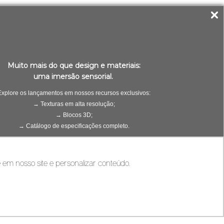
ecoração sensorial. As
e ambiente, que conferem
istem algumas que
Muito mais do que design e materiais:
uma imersão sensorial.
Explore os lançamentos em nossos recursos exclusivos:
→ Texturas em alta resolução;
→ Blocos 3D;
 existia uma relação entre
→ Catálogo de especificações completo.
o vermelho e laranja
escolha de cores em móveis
FAÇA O DOWNLOAD
ar uma fruteira como objeto
 em nosso site e personalizar conteúdo.
, pote ou jarro com
 as pessoas.