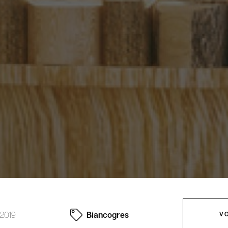
 2019
Biancogres
V