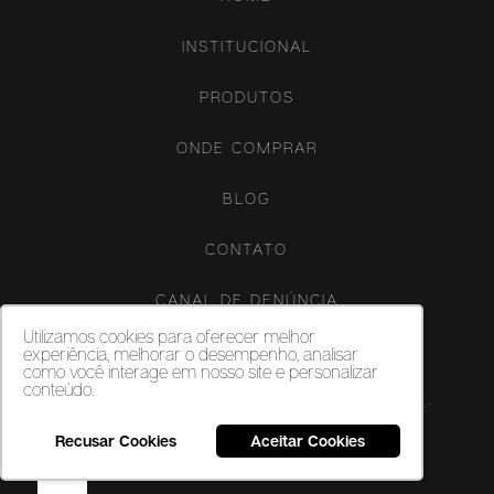
INSTITUCIONAL
PRODUTOS
ONDE COMPRAR
BLOG
CONTATO
CANAL DE DENÚNCIA
Utilizamos cookies para oferecer melhor
experiência, melhorar o desempenho, analisar
como você interage em nosso site e personalizar
conteúdo.
Copyright ©‎ 2026. Porcelanatos, revestimentos cerâmicos e vinílicos -
Biancogres - Todos os direitos reservados.
Recusar Cookies
Aceitar Cookies