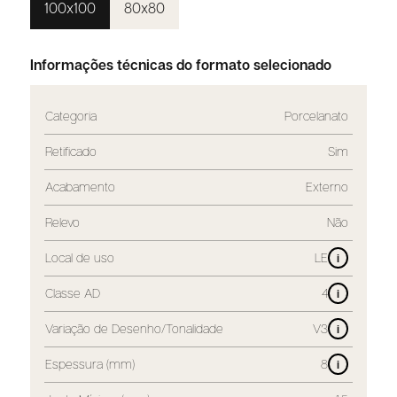
100x100
80x80
Informações técnicas do formato selecionado
Categoria
Porcelanato
Retificado
Sim
Acabamento
Externo
Relevo
Não
Local de uso
LE
i
Classe AD
4
i
Variação de Desenho/Tonalidade
V3
i
Espessura (mm)
8
i