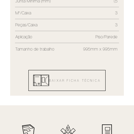
Junta Mínima (mm)
1,5
M²/Caixa
3
Peças/Caixa
3
Aplicação
Piso/Parede
Tamanho de trabalho
995mm x 995mm
BAIXAR FICHA TÉCNICA