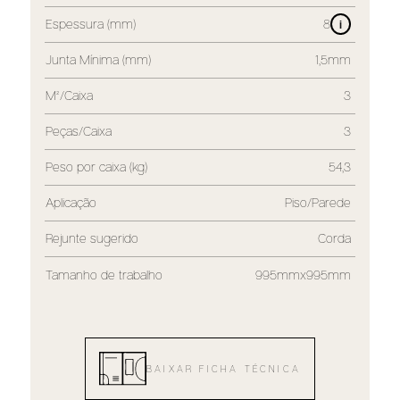
Espessura (mm)
8
i
Junta Mínima (mm)
1,5mm
M²/Caixa
3
Peças/Caixa
3
Peso por caixa (kg)
54,3
Aplicação
Piso/Parede
Rejunte sugerido
Corda
Tamanho de trabalho
995mmx995mm
BAIXAR FICHA TÉCNICA