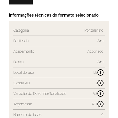
Informações técnicas do formato selecionado
Categoria
Porcelanato
Retificado
Sim
Acabamento
Acetinado
Relevo
Sim
Local de uso
LE
i
Classe AD
2
i
Variação de Desenho/Tonalidade
V3
i
Argamassa
ACIII
i
Número de faces
6