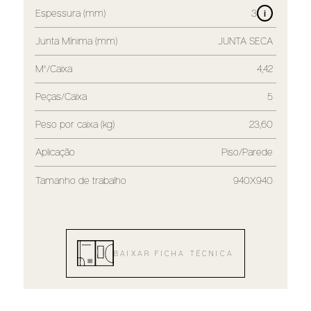
Espessura (mm)
3
i
Junta Mínima (mm)
JUNTA SECA
M²/Caixa
4,42
Peças/Caixa
5
Peso por caixa (kg)
23,60
Aplicação
Piso/Parede
Tamanho de trabalho
940X940
BAIXAR FICHA TÉCNICA