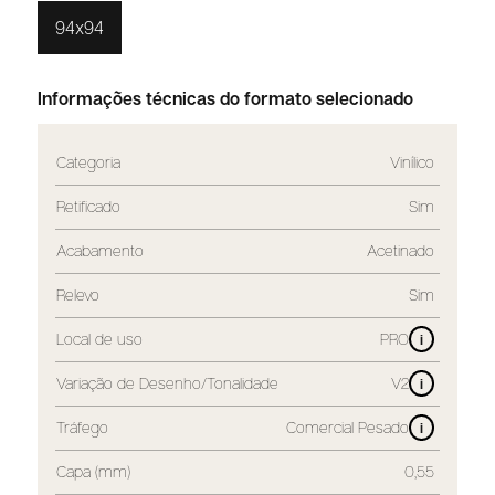
94x94
Informações técnicas do formato selecionado
Categoria
Vinílico
Retificado
Sim
Acabamento
Acetinado
Relevo
Sim
Local de uso
PRO
i
Variação de Desenho/Tonalidade
V2
i
Tráfego
Comercial Pesado
i
Capa (mm)
0,55