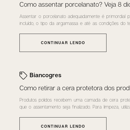
Como assentar porcelanato? Veja 8 dica
Assentar o porcelanato adequadamente é primordial pa
incluído, o tipo da argamassa e até as condições do te
CONTINUAR LENDO
Biancogres
Como retirar a cera protetora dos prod
Produtos polidos recebem uma camada de cera prote
que o assentamento seja finalizado. Para limpeza, utiliza
CONTINUAR LENDO