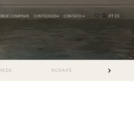
ONDE COMPRAR
CONTEÚDOS
CONTATO
PT
ES
REDE
RODAPÉ
VINILIC