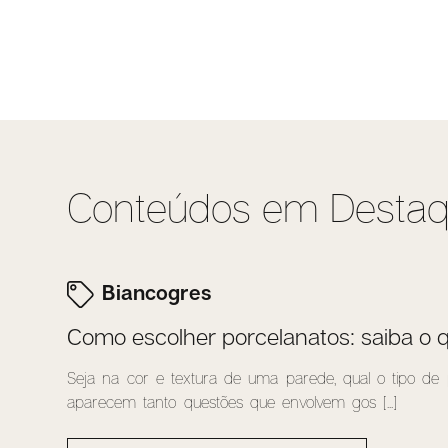
Conteúdos em Desta
Biancogres
Como escolher porcelanatos: saiba o q
Seja na cor e textura de uma parede, qual o tipo de p
aparecem tanto questões que envolvem gos [...]