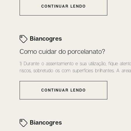
CONTINUAR LENDO
Biancogres
Como cuidar do porcelanato?
1) Durante o assentamento e sua utilização, fique ate
riscos, sobretudo os com superfícies brilhantes. A areia 
CONTINUAR LENDO
Biancogres