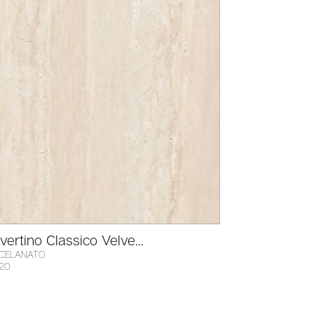
vertino Classico Velve...
CELANATO
120