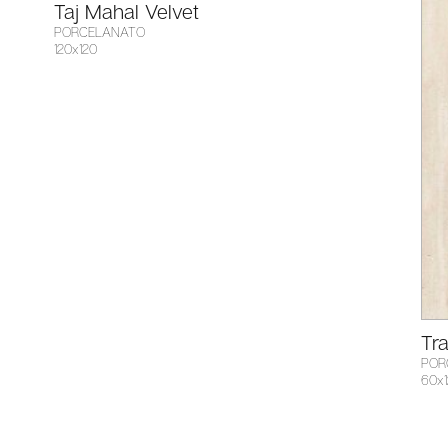
Taj Mahal Velvet
PORCELANATO
120x120
Tra
POR
60x