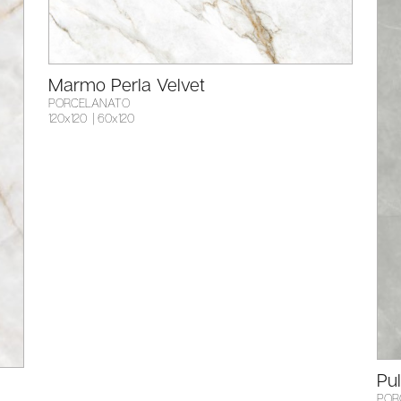
Marmo Perla Velvet
PORCELANATO
120x120
| 60x120
Pul
POR