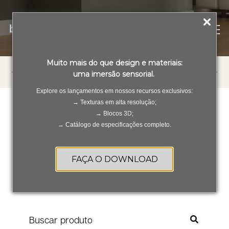
PT
ES
Muito mais do que design e materiais:
TODOS OS PRODUTOS
PORCELANATOS
REV
uma imersão sensorial.
Explore os lançamentos em nossos recursos exclusivos:
→ Texturas em alta resolução;
→ Blocos 3D;
→ Catálogo de especificações completo.
Resultados de busca de
produtos
FAÇA O DOWNLOAD
Produtos >
Linha Fit