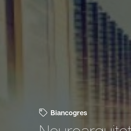
Biancogres
Neuroarquite