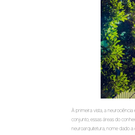
À primeira vista, a neurociênci
conjunto, essas áreas do conhe
neuroarquitetura, nome dado a 