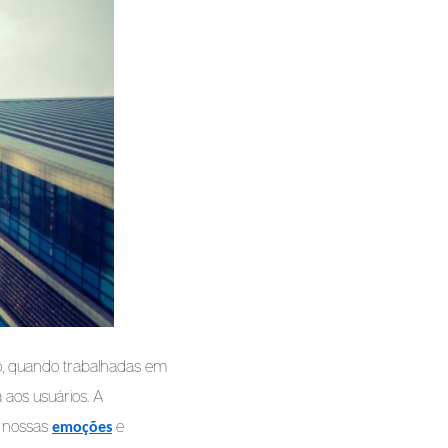
to, quando trabalhadas em 
aos usuários. A 
 nossas 
 e 
emoções