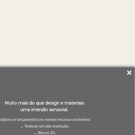
Muito mais do que design e materiais:
uma imersão sensorial.
Explore os lançamentos em nossos recursos exclusivos:
→ Texturas em alta resolução;
→ Blocos 3D;