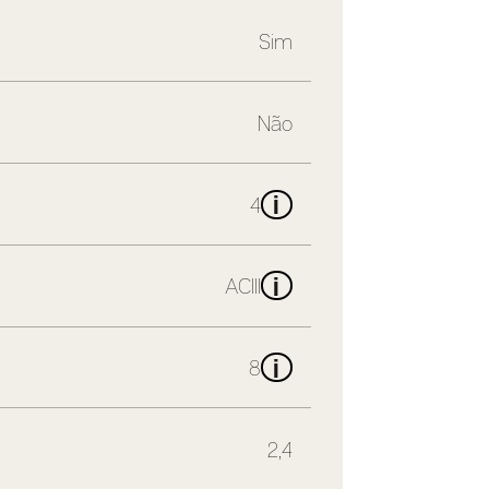
Sim
Não
i
4
i
ACIII
i
8
2,4