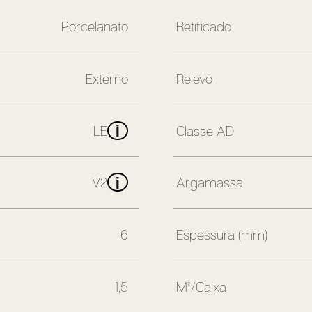
Porcelanato
Retificado
Externo
Relevo
i
LE
Classe AD
i
V2
Argamassa
6
Espessura (mm)
1,5
M²/Caixa