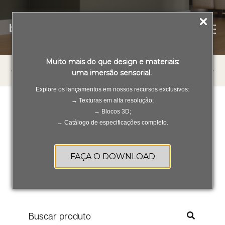
PT
ES
Muito mais do que design e materiais:
TODOS OS PRODUTOS
PORCELANATOS
REV
uma imersão sensorial.
Explore os lançamentos em nossos recursos exclusivos:
→ Texturas em alta resolução;
→ Blocos 3D;
→ Catálogo de especificações completo.
Resultados de busca de
produtos
FAÇA O DOWNLOAD
Produtos >
Rodape