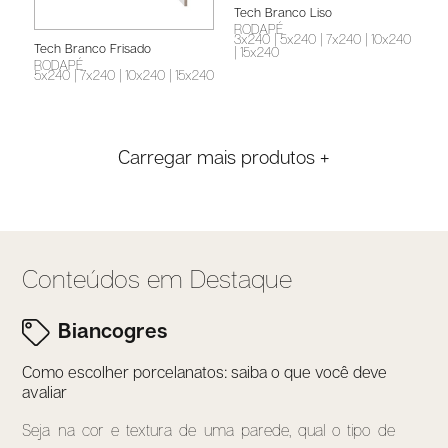
Tech Branco Liso
RODAPÉ
3x240
| 5x240
| 7x240
| 10x240
Tech Branco Frisado
| 15x240
RODAPÉ
5x240
| 7x240
| 10x240
| 15x240
Carregar mais produtos +
Conteúdos em Destaque
Biancogres
Como escolher porcelanatos: saiba o que você deve
avaliar
Seja na cor e textura de uma parede, qual o tipo de