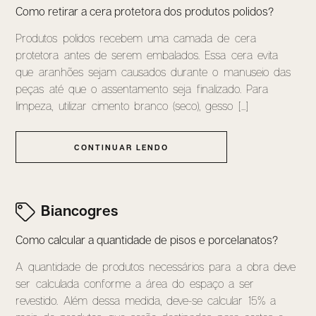
Como retirar a cera protetora dos produtos polidos?
Produtos polidos recebem uma camada de cera
protetora antes de serem embalados. Essa cera evita
que aranhões sejam causados durante o manuseio das
peças até que o assentamento seja finalizado. Para
limpeza, utilizar cimento branco (seco), gesso [...]
CONTINUAR LENDO
Biancogres
Como calcular a quantidade de pisos e porcelanatos?
A quantidade de produtos necessários para a obra deve
ser calculada conforme a área do espaço a ser
revestido. Além dessa medida, deve-se calcular 15% a