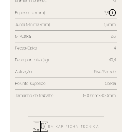
Número de faces
9
Espessura (mm)
7,8
i
Junta Mínima (mm)
1,5mm
M²/Caixa
2,6
Peças/Caixa
4
Peso por caixa (kg)
49,4
Aplicação
Piso/Parede
Rejunte sugerido
Corda
Tamanho de trabalho
800mmx800mm
BAIXAR FICHA TÉCNICA