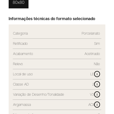
80x80
Informações técnicas do formato selecionado
Categoria
Porcelanato
Retificado
Sim
Acabamento
Acetinado
Relevo
Não
Local de uso
LE
i
Classe AD
2
i
Variação de Desenho/Tonalidade
V3
i
Argamassa
ACIII
i