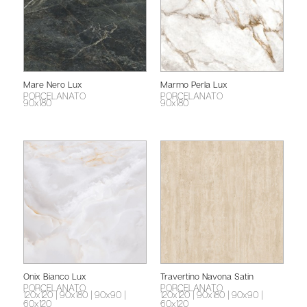
Mare Nero Lux
Marmo Perla Lux
PORCELANATO
PORCELANATO
90x180
90x180
Onix Bianco Lux
Travertino Navona Satin
PORCELANATO
PORCELANATO
120x120
| 90x180
| 90x90
|
120x120
| 90x180
| 90x90
|
60x120
60x120