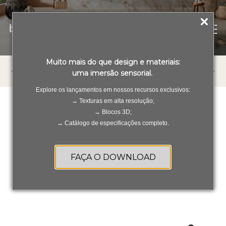
PT
ES
Muito mais do que design e materiais:
TODOS OS PRODUTOS
PORCELANATOS
REV
uma imersão sensorial.
Explore os lançamentos em nossos recursos exclusivos:
→ Texturas em alta resolução;
→ Blocos 3D;
→ Catálogo de especificações completo.
Resultados de busca de
produtos
FAÇA O DOWNLOAD
Produtos
Formato:
90x180