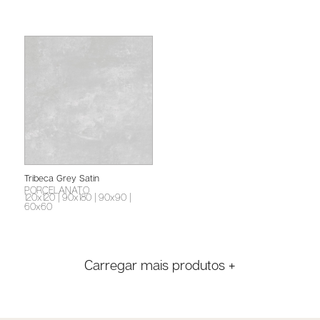
Tribeca Grey Satin
PORCELANATO
120x120
| 90x180
| 90x90
|
60x60
Carregar mais produtos +